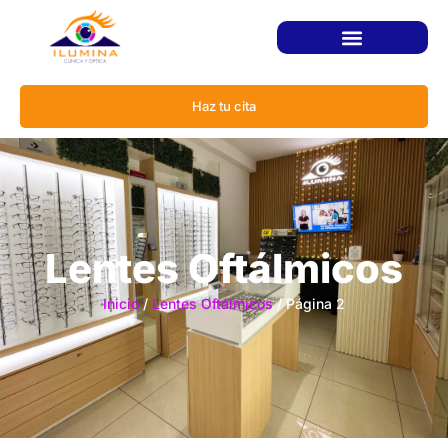
Haz tu cita
Lentes Oftálmicos
Inicio
/
Lentes Oftálmicos
/ Página 2