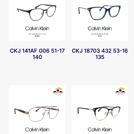
CKJ 141AF 006 51-17
CKJ 18703 432 53-16
140
135