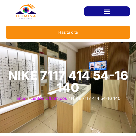
Haz tu cita
NIKE 7117 414 54-16
140
Inicio
/
Lentes Oftálmicos
/ NIKE 7117 414 54-16 140