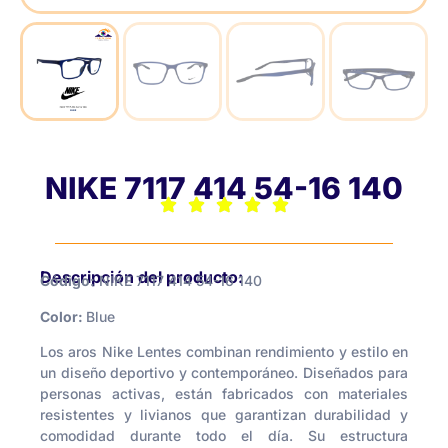
NIKE 7117 414 54-16 140
Descripción del producto:
Código:
NIKE 7117 414 54-16 140
Color:
Blue
Los aros Nike Lentes combinan rendimiento y estilo en
un diseño deportivo y contemporáneo. Diseñados para
personas activas, están fabricados con materiales
resistentes y livianos que garantizan durabilidad y
comodidad durante todo el día. Su estructura