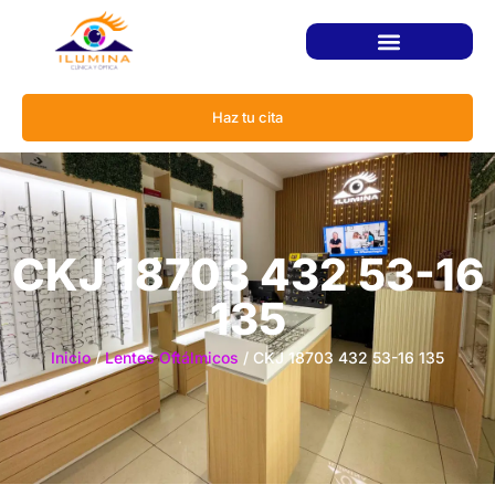
Haz tu cita
CKJ 18703 432 53-16
135
Inicio
/
Lentes Oftálmicos
/ CKJ 18703 432 53-16 135