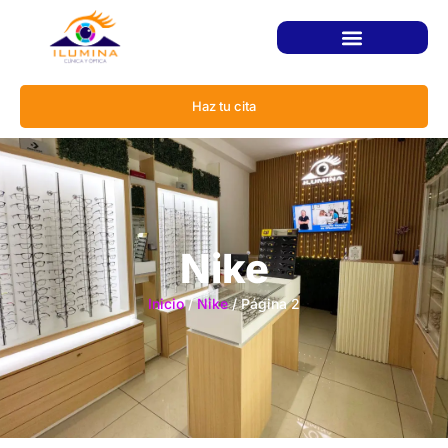
Haz tu cita
Nike
Inicio
/
Nike
/ Página 2