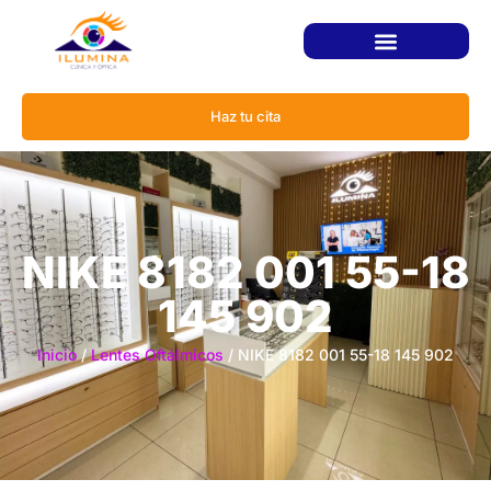
Haz tu cita
NIKE 8182 001 55-18
145 902
Inicio
/
Lentes Oftálmicos
/ NIKE 8182 001 55-18 145 902