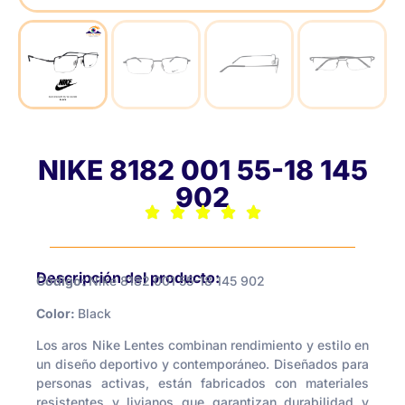
NIKE 8182 001 55-18 145
902
Descripción del producto:
Código:
Nike 8182 001 55-18 145 902
Color:
Black
Los aros Nike Lentes combinan rendimiento y estilo en
un diseño deportivo y contemporáneo. Diseñados para
personas activas, están fabricados con materiales
resistentes y livianos que garantizan durabilidad y