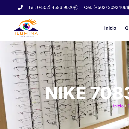
Tel: (+502) 4583 9020
Cel: (+502) 30924061
Inicio
Q
NIKE 7083
Inicio
/