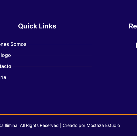
Quick Links
Re
énes Somos
álogo
tacto
ría
a Ilimina. All Rights Reserved | Creado por
Mostaza Estudio