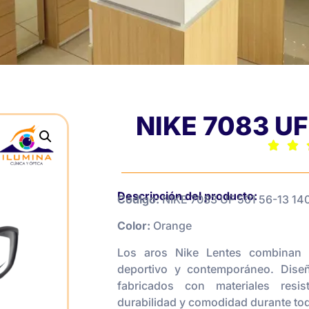
NIKE 7083 UF
Descripción del producto:
Código:
NIKE 7083 UF 501 56-13 14
Color:
Orange
Los aros Nike Lentes combinan r
deportivo y contemporáneo. Diseñ
fabricados con materiales resis
durabilidad y comodidad durante tod