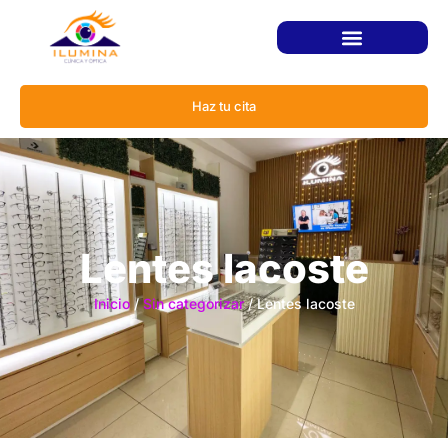
Haz tu cita
Lentes lacoste
Inicio
/
Sin categorizar
/ Lentes lacoste