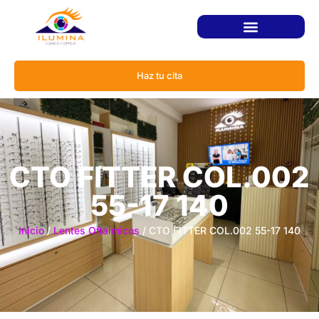
Haz tu cita
CTO FITTER COL.002
55-17 140
Inicio
/
Lentes Oftálmicos
/ CTO FITTER COL.002 55-17 140