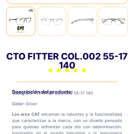
CTO FITTER COL.002 55-17
140
Descripción del producto:
Código:
CTO FITTER COL.002 55-17 140
Color:
Silver
Los aros CAT
encarnan la robustez y la funcionalidad
que caracterizan a la marca, con un diseño pensado
para quienes enfrentan cada día con determinación.
Inspirados en el mundo industrial y la maquinaria