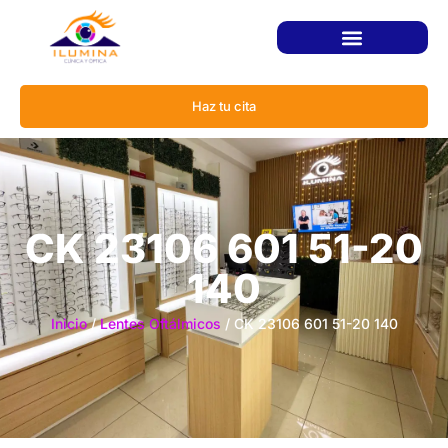
Haz tu cita
CK 23106 601 51-20
140
Inicio
/
Lentes Oftálmicos
/ CK 23106 601 51-20 140