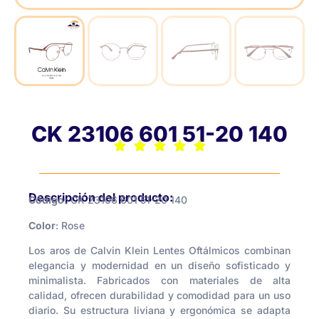
CK 23106 601 51-20 140
Descripción del producto:
Código:
CK 23106 601 51-20 140
Color
: Rose
Los aros de Calvin Klein Lentes Oftálmicos combinan
elegancia y modernidad en un diseño sofisticado y
minimalista. Fabricados con materiales de alta
calidad, ofrecen durabilidad y comodidad para un uso
diario. Su estructura liviana y ergonómica se adapta